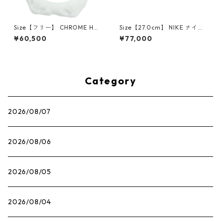
Size【フリー】 CHROME HEA
Size【27.0cm】 NIKE ナイキ
RTS クロム・ハーツ CH Cross
×Travis Scott AIR JORDAN 1
¥60,500
¥77,000
SINGLE Hoop Earring WHITE
LOW OG SP Muslin/Shy Pink
ピアス 白 【新古品・未使用
IQ7604-101 スニーカー ライ
品】 20830893
トピンク 【新古品・未使用
品】 30009628
Category
2026/08/07
2026/08/06
2026/08/05
2026/08/04