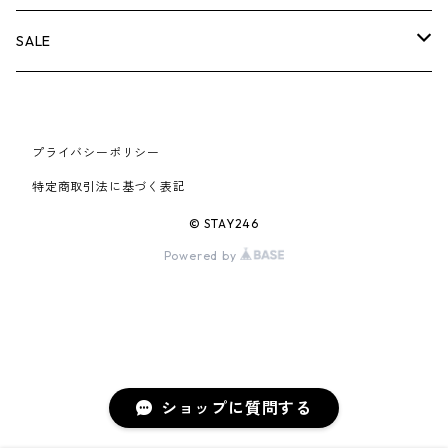
AIR JORDAN 6
×UNDERCOVER
25FW
パーカー/クルーネック
A BATHING APE
小物
小物
バッグ
キャップ・ハット
パンツ
シャツ
B
SALE
AIR JORDAN 11
×NIKE
25SS
ロンT
adidas
BBC
シューズ
バッグ
ジャケット
C
SUPREME
AIR FORCE 1
×VANS
24AW
Tシャツ
At Last ＆ Co
プライバシーポリシー
Bass Pro Shops
COOTIE PRODUCTIONS
ジャケット
小物
シューズ
パンツ
D
At Last ＆ Co
特定商取引法に基づく表記
AIR MAX
×Burberry
24SS
キャップ
ARC'TERYX
BEN DAVIS
Clarks
スウェット/パーカー
DESCENDANT
小物
キャップ
E
TENDERLOIN
© STAY246
AIR MORE UPTEMPO
Powered by
×Tiffany
23AW
ALICE HOLLYWOOD
BALENCIAGA
CHROME HEARTS
シャツ
drew house
EVANGELION:95
ジャケット
シャークアイテム
バッグ
F
CHROME HEARTS
AIR FOAMPOSITE
23SS
ASICS
Buffer
CHALLENGER
ロンT
Derby Of San Francisco
スウェット/パーカー
Fragment Design
Tシャツ
コラボレーション
シューズ
G
HUMAN MADE
BLAZER
22AW
Tシャツ
DEADLY DOLL
シャツ
Fear of God
ロンTEE
Girls Don't Cry
小物
H
WTAPS
ショップに質問する
DUNK
22SS
パンツ
Dickies