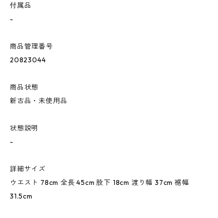
付属品
-
商品管理番号
20823044
商品状態
新古品・未使用品
状態説明
-
詳細サイズ
ウエスト 78cm 全長 45cm 股下 18cm 渡り幅 37cm 裾幅
31.5cm