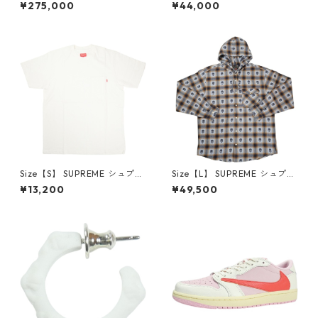
×Travis Scott AIR JORDAN 1
プリーム 24AW Box Logo Ho
¥275,000
¥44,000
LOW Reverse Mocha DM786
oded Sweatshirt Stone ボッ
6-162 スニーカー 茶 【新古
クスロゴパーカー クリーム
品・未使用品】 20780008
【新古品・未使用品】 20823
462
Size【S】 SUPREME シュプリ
Size【L】 SUPREME シュプリ
ーム S/S Pocket Tee White T
ーム ×Number (N)ine 25FW
¥13,200
¥49,500
シャツ 白 【新古品・未使用
Hooded Flannel Shirt Blue
品】 20827285
長袖シャツ 青 【新古品・未使
用品】 20832641