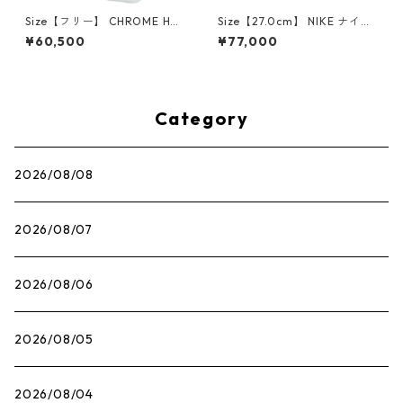
Size【フリー】 CHROME HEA
Size【27.0cm】 NIKE ナイキ
RTS クロム・ハーツ CH Cross
×Travis Scott AIR JORDAN 1
¥60,500
¥77,000
SINGLE Hoop Earring WHITE
LOW OG SP Muslin/Shy Pink
ピアス 白 【新古品・未使用
IQ7604-101 スニーカー ライ
品】 20830893
トピンク 【新古品・未使用
品】 30009628
Category
2026/08/08
2026/08/07
2026/08/06
2026/08/05
2026/08/04