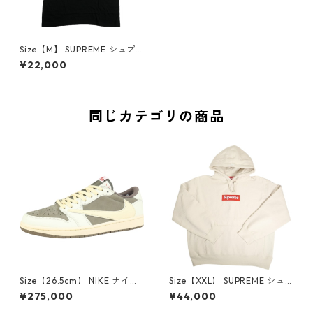
Size【M】 SUPREME シュプ
リーム 20AW Mariah Carey
¥22,000
Tee Black Tシャツ 黒 【新古
品・未使用品】 20823041
同じカテゴリの商品
Size【26.5cm】 NIKE ナイキ
Size【XXL】 SUPREME シュ
×Travis Scott AIR JORDAN 1
プリーム 24AW Box Logo Ho
¥275,000
¥44,000
LOW Reverse Mocha DM786
oded Sweatshirt Stone ボッ
6-162 スニーカー 茶 【新古
クスロゴパーカー クリーム