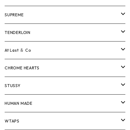
SUPREME
Tシャツ
TENDERLOIN
ロンTEE
Tシャツ
At Last ＆ Co
スウェット/ニット
ロンTEE
Tシャツ
CHROME HEARTS
シャツ
スウェット/ニット
ロンTEE
Tシャツ
STUSSY
ジャケット
シャツ
スウェット/ニット
ロンTEE
Tシャツ
HUMAN MADE
パンツ
ジャケット
シャツ
スウェット/ニット
ロンTEE
Tシャツ
WTAPS