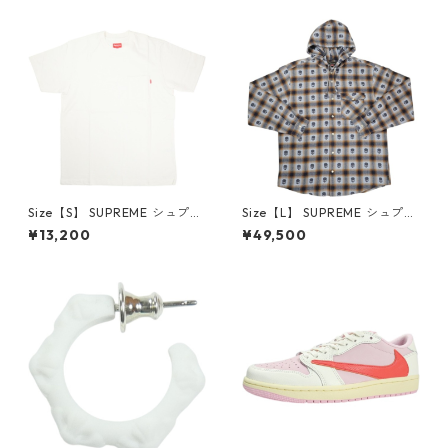
品・未使用品】 20780008
【新古品・未使用品】 20823
462
Size【S】 SUPREME シュプリ
Size【L】 SUPREME シュプリ
ーム S/S Pocket Tee White T
ーム ×Number (N)ine 25FW
¥13,200
¥49,500
シャツ 白 【新古品・未使用
Hooded Flannel Shirt Blue
品】 20827285
長袖シャツ 青 【新古品・未使
用品】 20832641