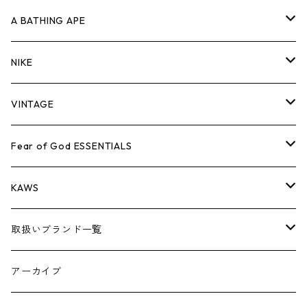
キャップ・ハット
パンツ
ジャケット
シャツ
スウェット/ニット
ロンT
Tシャツ
A BATHING APE
バッグ
キャップ・ハット
パンツ
ジャケット
シャツ
スウェット/ニット
ロンTEE
Tシャツ
NIKE
シューズ
バッグ
キャップ・ハット
パンツ
ジャケット
シャツ
スウェット/ニット
ロンTEE
シューズ
VINTAGE
AIR JORDAN 1
小物
シューズ
バッグ
キャップ・ハット
パンツ
ジャケット
シャツ
スウェット/ニット
アパレル・小物
Tシャツ
Fear of God ESSENTIALS
AIR JORDAN 3
コラボレーション
小物
シューズ
バッグ
キャップ・ハット
パンツ
ジャケット
シャツ
ロンTEE
Tシャツ
KAWS
AIR JORDAN 4
×THE NORTH FACE
シーズンアイテム
小物
シューズ
バッグ
キャップ
パンツ
ジャケット
スウェット/ニット
ロンTEE
アパレル
取扱いブランド一覧
AIR JORDAN 5
×COMME des GARCONS
26SS
BOX LOGOアイテム
小物
シューズ
バッグ
キャップ・ハット
パンツ
ジャケット
スウェット/ニット
小物
A
アーカイブ
AIR JORDAN 6
×UNDERCOVER