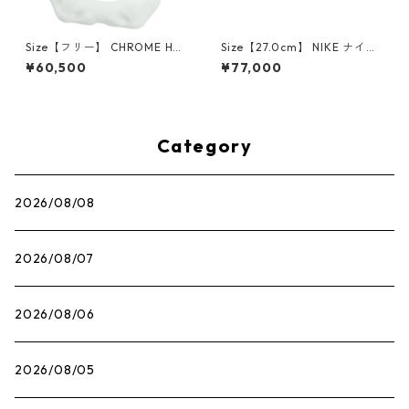
Size【フリー】 CHROME HEA
Size【27.0cm】 NIKE ナイキ
RTS クロム・ハーツ CH Cross
×Travis Scott AIR JORDAN 1
¥60,500
¥77,000
SINGLE Hoop Earring WHITE
LOW OG SP Muslin/Shy Pink
ピアス 白 【新古品・未使用
IQ7604-101 スニーカー ライ
品】 20830893
トピンク 【新古品・未使用
品】 30009628
Category
2026/08/08
2026/08/07
2026/08/06
2026/08/05