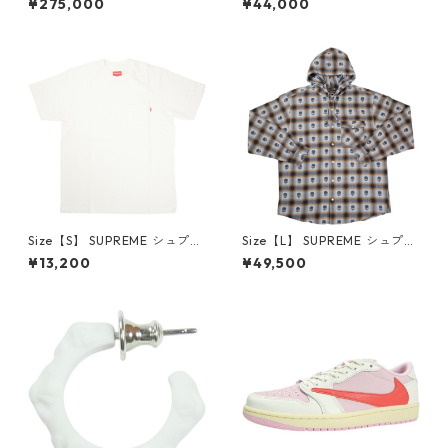
¥275,000
¥44,000
LOW Reverse Mocha DM786
oded Sweatshirt Stone ボッ
6-162 スニーカー 茶 【新古
クスロゴパーカー クリーム
品・未使用品】 20780008
【新古品・未使用品】 20823
462
Size【S】 SUPREME シュプリ
Size【L】 SUPREME シュプリ
ーム S/S Pocket Tee White T
ーム ×Number (N)ine 25FW
¥13,200
¥49,500
シャツ 白 【新古品・未使用
Hooded Flannel Shirt Blue
品】 20827285
長袖シャツ 青 【新古品・未使
用品】 20832641