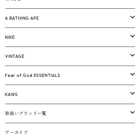
キャップ・ハット
パンツ
ジャケット
シャツ
スウェット/ニット
ロンT
Tシャツ
A BATHING APE
バッグ
キャップ・ハット
パンツ
ジャケット
シャツ
スウェット/ニット
ロンTEE
Tシャツ
NIKE
シューズ
バッグ
キャップ・ハット
パンツ
ジャケット
シャツ
スウェット/ニット
ロンTEE
シューズ
VINTAGE
AIR JORDAN 1
小物
シューズ
バッグ
キャップ・ハット
パンツ
ジャケット
シャツ
スウェット/ニット
アパレル・小物
Tシャツ
Fear of God ESSENTIALS
AIR JORDAN 3
コラボレーション
小物
シューズ
バッグ
キャップ・ハット
パンツ
ジャケット
シャツ
ロンTEE
Tシャツ
KAWS
AIR JORDAN 4
×THE NORTH FACE
シーズンアイテム
小物
シューズ
バッグ
キャップ
パンツ
ジャケット
スウェット/ニット
ロンTEE
アパレル
取扱いブランド一覧
AIR JORDAN 5
×COMME des GARCONS
26SS
BOX LOGOアイテム
小物
シューズ
バッグ
キャップ・ハット
パンツ
ジャケット
スウェット/ニット
小物
A
アーカイブ