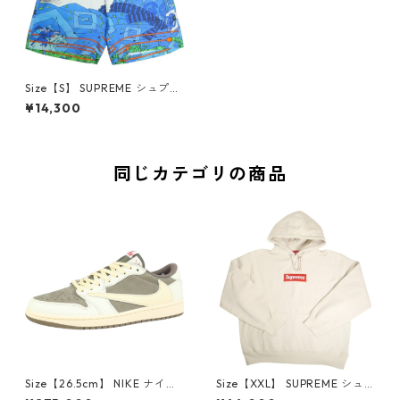
Size【S】 SUPREME シュプリ
ーム 23SS Ronin Silk Short Bl
¥14,300
ue ショーツ 青 【中古品-ほぼ
新品】 20822950
同じカテゴリの商品
Size【26.5cm】 NIKE ナイキ
Size【XXL】 SUPREME シュ
×Travis Scott AIR JORDAN 1
プリーム 24AW Box Logo Ho