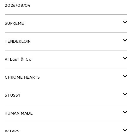
2026/08/04
SUPREME
Tシャツ
TENDERLOIN
ロンTEE
Tシャツ
At Last ＆ Co
スウェット/ニット
ロンTEE
Tシャツ
CHROME HEARTS
シャツ
スウェット/ニット
ロンTEE
Tシャツ
STUSSY
ジャケット
シャツ
スウェット/ニット
ロンTEE
Tシャツ
HUMAN MADE
パンツ
ジャケット
シャツ
スウェット/ニット
ロンTEE
Tシャツ
WTAPS