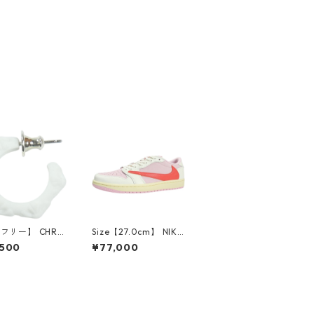
【フリー】 CHRO
Size【27.0cm】 NIKE
EARTS クロム・
ナイキ ×Travis Scott
,500
¥77,000
CH Cross SING
AIR JORDAN 1 LOW
op Earring WHI
OG SP Muslin/Shy Pi
ピアス 白 【新古
nk IQ7604-101 スニ
使用品】 2083
ーカー ライトピンク
【新古品・未使用品】
30009628