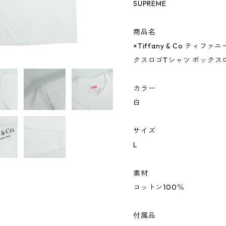
SUPREME
商品名
×Tiffany & Co ティファニー
クスロゴTシャツ ボックス
カラー
白
サイズ
L
素材
コットン100％
付属品