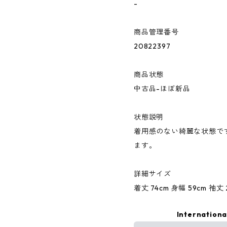
-
商品管理番号
20822397
商品状態
中古品-ほぼ新品
状態説明
着用感のない綺麗な状態で
ます。
詳細サイズ
着丈 74cm 身幅 59cm 袖丈 2
Internationa