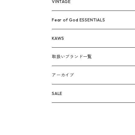
シューズ
バッグ
キャップ・ハット
パンツ
ジャケット
シャツ
スウェット/ニット
ロンTEE
シューズ
VINTAGE
AIR JORDAN 1
小物
シューズ
バッグ
キャップ・ハット
パンツ
ジャケット
シャツ
スウェット/ニット
アパレル・小物
Tシャツ
Fear of God ESSENTIALS
AIR JORDAN 3
コラボレーション
小物
シューズ
バッグ
キャップ・ハット
パンツ
ジャケット
シャツ
ロンTEE
Tシャツ
KAWS
AIR JORDAN 4
×THE NORTH FACE
シーズンアイテム
小物
シューズ
バッグ
キャップ
パンツ
ジャケット
スウェット/ニット
ロンTEE
アパレル
取扱いブランド一覧
AIR JORDAN 5
×COMME des GARCONS
26SS
BOX LOGOアイテム
小物
シューズ
バッグ
キャップ・ハット
パンツ
ジャケット
スウェット/ニット
小物
A
アーカイブ
AIR JORDAN 6
×UNDERCOVER
25FW
パーカー/クルーネック
A BATHING APE
小物
小物
バッグ
キャップ・ハット
パンツ
シャツ
B
SALE
AIR JORDAN 11
×NIKE
25SS
ロンT
adidas
BBC
シューズ
バッグ
ジャケット
C
SUPREME
AIR FORCE 1
×VANS
24AW
Tシャツ
At Last ＆ Co
Bass Pro Shops
COOTIE PRODUCTIONS
ジャケット
小物
シューズ
パンツ
D
At Last ＆ Co