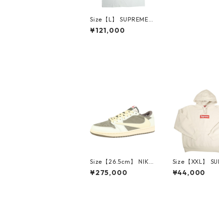
Size【L】 SUPREME
シュプリーム ×Tiffan
¥121,000
y & Co ティファニー 2
1AW Box Logo Tee W
hite ボックスロゴTシ
ャツ ボックスロゴ色抜
け有り 白 【中古品-ほ
ぼ新品】 20822397
Size【26.5cm】 NIKE
Size【XXL】 S
ナイキ ×Travis Scott
E シュプリーム 
¥275,000
¥44,000
AIR JORDAN 1 LOW
Box Logo Hood
Reverse Mocha DM7
eatshirt Ston
866-162 スニーカー
クスロゴパーカ
茶 【新古品・未使用
ーム 【新古品
品】 20780008
品】 20823462