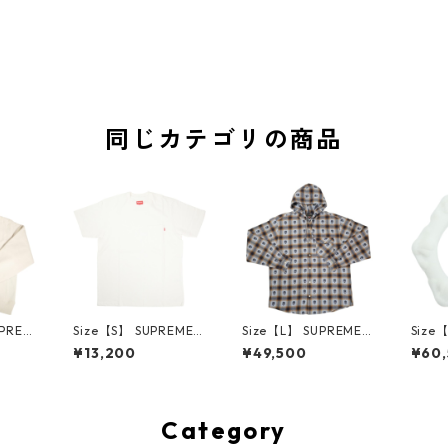
同じカテゴリの商品
UPREM
Size【S】 SUPREME
Size【L】 SUPREME
Size
24AW
シュプリーム S/S Poc
シュプリーム ×Numbe
ME H
¥13,200
¥49,500
¥60
ed Sw
ket Tee White Tシャ
r (N)ine 25FW Hoode
ハーツ 
e ボッ
ツ 白 【新古品・未使
d Flannel Shirt Blue
LE Ho
ー クリ
用品】 20827285
長袖シャツ 青 【新古
TE 
・未使用
品・未使用品】 2083
品・未
2641
0893
Category