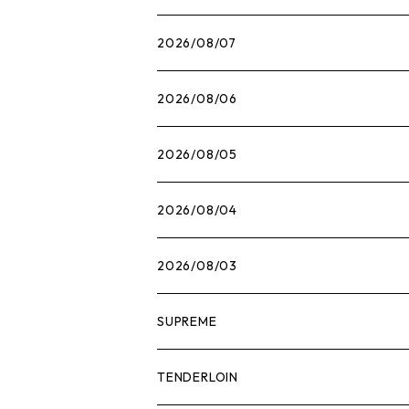
2026/08/07
2026/08/06
2026/08/05
2026/08/04
2026/08/03
SUPREME
Tシャツ
TENDERLOIN