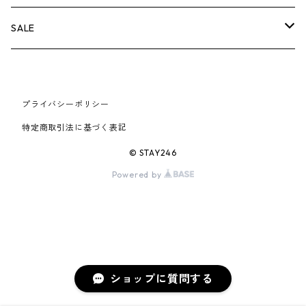
AIR JORDAN 6
×UNDERCOVER
25FW
パーカー/クルーネック
A BATHING APE
小物
小物
バッグ
キャップ・ハット
パンツ
シャツ
B
SALE
AIR JORDAN 11
×NIKE
25SS
ロンT
adidas
BBC
シューズ
バッグ
ジャケット
C
SUPREME
AIR FORCE 1
×VANS
24AW
Tシャツ
At Last ＆ Co
プライバシーポリシー
Bass Pro Shops
COOTIE PRODUCTIONS
ジャケット
小物
シューズ
パンツ
D
At Last ＆ Co
特定商取引法に基づく表記
AIR MAX
×Burberry
24SS
キャップ
ARC'TERYX
BEN DAVIS
Clarks
スウェット/パーカー
DESCENDANT
小物
キャップ
E
TENDERLOIN
© STAY246
AIR MORE UPTEMPO
Powered by
×Tiffany
23AW
ALICE HOLLYWOOD
BALENCIAGA
CHROME HEARTS
シャツ
drew house
EVANGELION:95
ジャケット
シャークアイテム
バッグ
F
CHROME HEARTS
AIR FOAMPOSITE
23SS
ASICS
Buffer
CHALLENGER
ロンT
Derby Of San Francisco
スウェット/パーカー
Fragment Design
Tシャツ
コラボレーション
シューズ
G
HUMAN MADE
BLAZER
22AW
Tシャツ
DEADLY DOLL
シャツ
Fear of God
ロンTEE
Girls Don't Cry
小物
H
WTAPS
ショップに質問する
DUNK
22SS
パンツ
Dickies