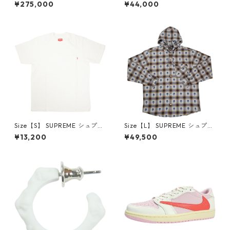
×Travis Scott AIR JORDAN 1
プリーム 24AW Box Logo Ho
¥275,000
¥44,000
LOW Reverse Mocha DM786
oded Sweatshirt Stone ボッ
6-162 スニーカー 茶 【新古
クスロゴパーカー クリーム
品・未使用品】 20780008
【新古品・未使用品】 20823
462
Size【S】 SUPREME シュプリ
Size【L】 SUPREME シュプリ
ーム S/S Pocket Tee White T
ーム ×Number (N)ine 25FW
¥13,200
¥49,500
シャツ 白 【新古品・未使用
Hooded Flannel Shirt Blue
品】 20827285
長袖シャツ 青 【新古品・未使
用品】 20832641