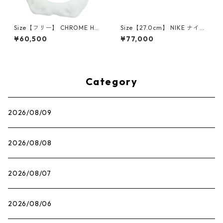
Size【フリー】 CHROME HEA
Size【27.0cm】 NIKE ナイキ
RTS クロム・ハーツ CH Cross
×Travis Scott AIR JORDAN 1
¥60,500
¥77,000
SINGLE Hoop Earring WHITE
LOW OG SP Muslin/Shy Pink
ピアス 白 【新古品・未使用
IQ7604-101 スニーカー ライ
品】 20830893
トピンク 【新古品・未使用
品】 30009628
Category
2026/08/09
2026/08/08
2026/08/07
2026/08/06