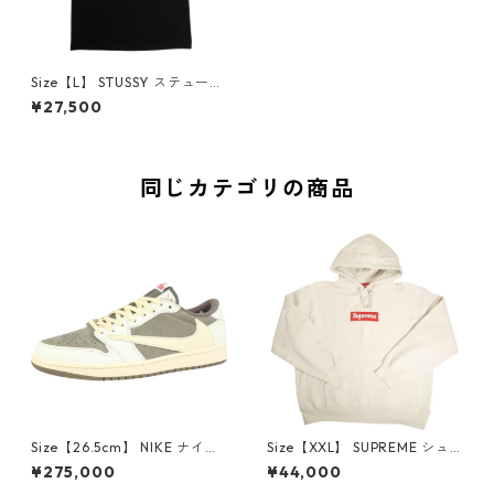
Size【L】 STUSSY ステューシ
ー 25SS STOCK LONDON TEE
¥27,500
BLACK ロンドン限定Tシャツ
黒 【新古品・未使用品】 208
20672
同じカテゴリの商品
Size【26.5cm】 NIKE ナイキ
Size【XXL】 SUPREME シュ
×Travis Scott AIR JORDAN 1
プリーム 24AW Box Logo Ho
¥275,000
¥44,000
LOW Reverse Mocha DM786
oded Sweatshirt Stone ボッ