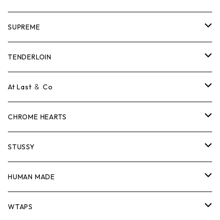
SUPREME
Tシャツ
TENDERLOIN
ロンTEE
Tシャツ
At Last ＆ Co
スウェット/ニット
ロンTEE
Tシャツ
CHROME HEARTS
シャツ
スウェット/ニット
ロンTEE
Tシャツ
STUSSY
ジャケット
シャツ
スウェット/ニット
ロンTEE
Tシャツ
HUMAN MADE
パンツ
ジャケット
シャツ
スウェット/ニット
ロンTEE
Tシャツ
WTAPS