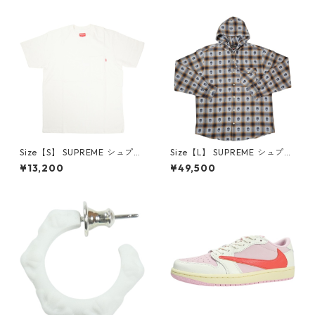
6-162 スニーカー 茶 【新古
クスロゴパーカー クリーム
品・未使用品】 20780008
【新古品・未使用品】 20823
462
Size【S】 SUPREME シュプリ
Size【L】 SUPREME シュプリ
ーム S/S Pocket Tee White T
ーム ×Number (N)ine 25FW
¥13,200
¥49,500
シャツ 白 【新古品・未使用
Hooded Flannel Shirt Blue
品】 20827285
長袖シャツ 青 【新古品・未使
用品】 20832641