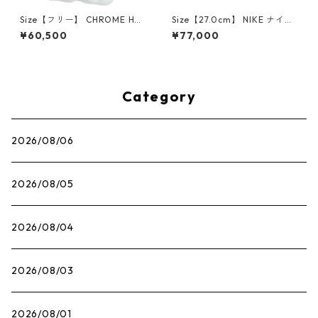
Size【フリー】 CHROME HEA
Size【27.0cm】 NIKE ナイキ
RTS クロム・ハーツ CH Cross
×Travis Scott AIR JORDAN 1
¥60,500
¥77,000
SINGLE Hoop Earring WHITE
LOW OG SP Muslin/Shy Pink
ピアス 白 【新古品・未使用
IQ7604-101 スニーカー ライ
品】 20830893
トピンク 【新古品・未使用
品】 30009628
Category
2026/08/06
2026/08/05
2026/08/04
2026/08/03
2026/08/01