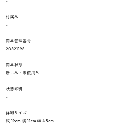
-
付属品
-
商品管理番号
20821198
商品状態
新古品・未使用品
状態説明
-
詳細サイズ
縦 19cm 横 11cm 幅 4.5cm