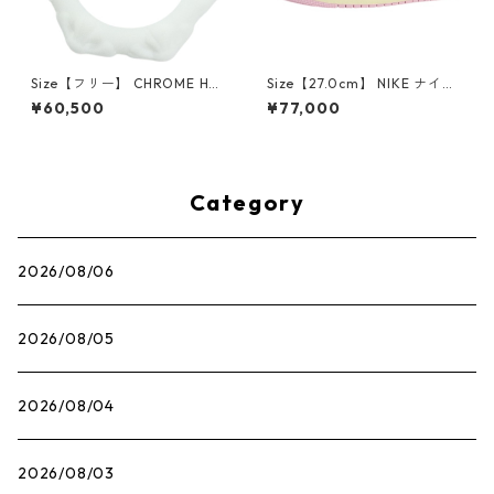
Size【フリー】 CHROME HEA
Size【27.0cm】 NIKE ナイキ
RTS クロム・ハーツ CH Cross
×Travis Scott AIR JORDAN 1
¥60,500
¥77,000
SINGLE Hoop Earring WHITE
LOW OG SP Muslin/Shy Pink
ピアス 白 【新古品・未使用
IQ7604-101 スニーカー ライ
品】 20830893
トピンク 【新古品・未使用
品】 30009628
Category
2026/08/06
2026/08/05
2026/08/04
2026/08/03