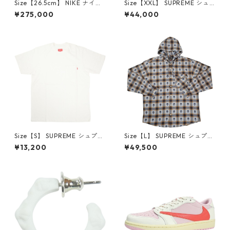
Size【26.5cm】 NIKE ナイキ
Size【XXL】 SUPREME シュ
×Travis Scott AIR JORDAN 1
プリーム 24AW Box Logo Ho
¥275,000
¥44,000
LOW Reverse Mocha DM786
oded Sweatshirt Stone ボッ
6-162 スニーカー 茶 【新古
クスロゴパーカー クリーム
品・未使用品】 20780008
【新古品・未使用品】 20823
462
Size【S】 SUPREME シュプリ
Size【L】 SUPREME シュプリ
ーム S/S Pocket Tee White T
ーム ×Number (N)ine 25FW
¥13,200
¥49,500
シャツ 白 【新古品・未使用
Hooded Flannel Shirt Blue
品】 20827285
長袖シャツ 青 【新古品・未使
用品】 20832641