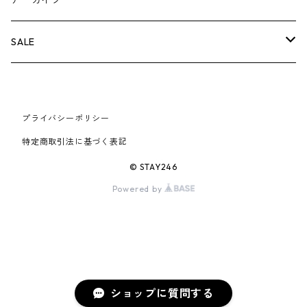
アーカイブ
AIR JORDAN 6
×UNDERCOVER
25FW
パーカー/クルーネック
A BATHING APE
小物
小物
バッグ
キャップ・ハット
パンツ
シャツ
B
SALE
AIR JORDAN 11
×NIKE
25SS
ロンT
adidas
BBC
シューズ
バッグ
ジャケット
C
SUPREME
AIR FORCE 1
×VANS
24AW
Tシャツ
At Last ＆ Co
プライバシーポリシー
Bass Pro Shops
COOTIE PRODUCTIONS
ジャケット
小物
シューズ
パンツ
D
At Last ＆ Co
特定商取引法に基づく表記
AIR MAX
×Burberry
24SS
キャップ
ARC'TERYX
BEN DAVIS
Clarks
スウェット/パーカー
DESCENDANT
小物
キャップ
E
TENDERLOIN
© STAY246
AIR MORE UPTEMPO
Powered by
×Tiffany
23AW
ALICE HOLLYWOOD
BALENCIAGA
CHROME HEARTS
シャツ
drew house
EVANGELION:95
ジャケット
シャークアイテム
バッグ
F
CHROME HEARTS
AIR FOAMPOSITE
23SS
ASICS
Buffer
CHALLENGER
ロンT
Derby Of San Francisco
スウェット/パーカー
Fragment Design
Tシャツ
コラボレーション
シューズ
G
HUMAN MADE
BLAZER
22AW
Tシャツ
DEADLY DOLL
シャツ
Fear of God
ロンTEE
Girls Don't Cry
小物
H
WTAPS
ショップに質問する
DUNK