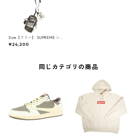
Size【フリー】 SUPREME シ
ュプリーム 25SS Camera Bag
¥24,200
＋ Mini Pouch Snow Camo カ
メラバッグ ＋ミニポーチ 白黒
【新古品・未使用品】 208211
98
同じカテゴリの商品