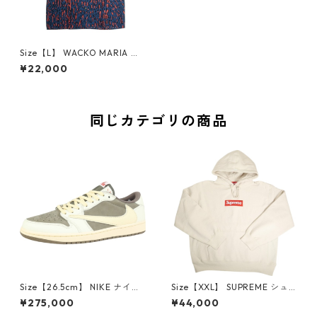
Size【L】 WACKO MARIA ワ
コマリア HAWAIIAN SHIRT LE
¥22,000
OPARD 半袖ハワイアンシャツ
紺 【中古品-良い】 20820191
同じカテゴリの商品
Size【26.5cm】 NIKE ナイキ
Size【XXL】 SUPREME シュ
×Travis Scott AIR JORDAN 1
プリーム 24AW Box Logo Ho
¥275,000
¥44,000
LOW Reverse Mocha DM786
oded Sweatshirt Stone ボッ