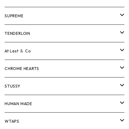
SUPREME
Tシャツ
TENDERLOIN
ロンTEE
Tシャツ
At Last ＆ Co
スウェット/ニット
ロンTEE
Tシャツ
CHROME HEARTS
シャツ
スウェット/ニット
ロンTEE
Tシャツ
STUSSY
ジャケット
シャツ
スウェット/ニット
ロンTEE
Tシャツ
HUMAN MADE
パンツ
ジャケット
シャツ
スウェット/ニット
ロンTEE
Tシャツ
WTAPS