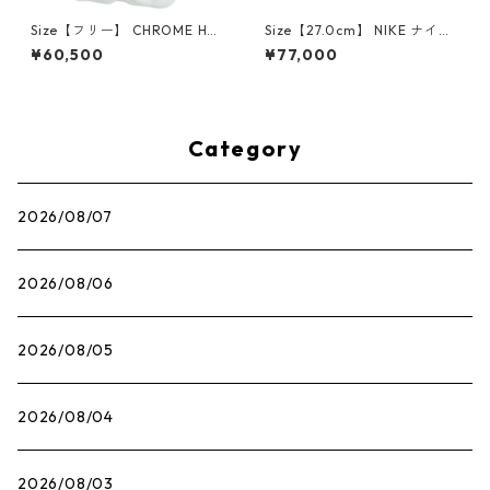
Size【フリー】 CHROME HEA
Size【27.0cm】 NIKE ナイキ
RTS クロム・ハーツ CH Cross
×Travis Scott AIR JORDAN 1
¥60,500
¥77,000
SINGLE Hoop Earring WHITE
LOW OG SP Muslin/Shy Pink
ピアス 白 【新古品・未使用
IQ7604-101 スニーカー ライ
品】 20830893
トピンク 【新古品・未使用
品】 30009628
Category
2026/08/07
2026/08/06
2026/08/05
2026/08/04
2026/08/03