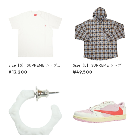
6-162 スニーカー 茶 【新古
クスロゴパーカー クリーム
品・未使用品】 20780008
【新古品・未使用品】 20823
462
Size【S】 SUPREME シュプリ
Size【L】 SUPREME シュプリ
ーム S/S Pocket Tee White T
ーム ×Number (N)ine 25FW
¥13,200
¥49,500
シャツ 白 【新古品・未使用
Hooded Flannel Shirt Blue
品】 20827285
長袖シャツ 青 【新古品・未使
用品】 20832641