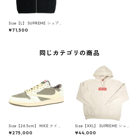
Size【L】 SUPREME シュプリ
ーム 25SS Moleskin Work Jac
¥71,500
ket Black ジャケット 黒 【新
古品・未使用品】 20819837
同じカテゴリの商品
Size【26.5cm】 NIKE ナイキ
Size【XXL】 SUPREME シュ
×Travis Scott AIR JORDAN 1
プリーム 24AW Box Logo Ho
¥275,000
¥44,000
LOW Reverse Mocha DM786
oded Sweatshirt Stone ボッ