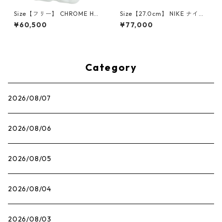
Size【フリー】 CHROME HEA
Size【27.0cm】 NIKE ナイキ
RTS クロム・ハーツ CH Cross
×Travis Scott AIR JORDAN 1
¥60,500
¥77,000
SINGLE Hoop Earring WHITE
LOW OG SP Muslin/Shy Pink
ピアス 白 【新古品・未使用
IQ7604-101 スニーカー ライ
品】 20830893
トピンク 【新古品・未使用
品】 30009628
Category
2026/08/07
2026/08/06
2026/08/05
2026/08/04
2026/08/03