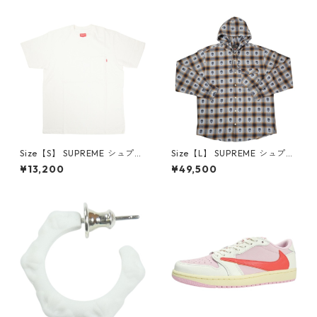
6-162 スニーカー 茶 【新古
クスロゴパーカー クリーム
品・未使用品】 20780008
【新古品・未使用品】 20823
462
Size【S】 SUPREME シュプリ
Size【L】 SUPREME シュプリ
ーム S/S Pocket Tee White T
ーム ×Number (N)ine 25FW
¥13,200
¥49,500
シャツ 白 【新古品・未使用
Hooded Flannel Shirt Blue
品】 20827285
長袖シャツ 青 【新古品・未使
用品】 20832641