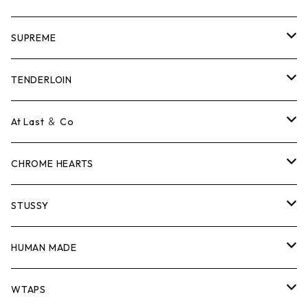
SUPREME
Tシャツ
TENDERLOIN
ロンTEE
Tシャツ
At Last ＆ Co
スウェット/ニット
ロンTEE
Tシャツ
CHROME HEARTS
シャツ
スウェット/ニット
ロンTEE
Tシャツ
STUSSY
ジャケット
シャツ
スウェット/ニット
ロンTEE
Tシャツ
HUMAN MADE
パンツ
ジャケット
シャツ
スウェット/ニット
ロンTEE
Tシャツ
WTAPS