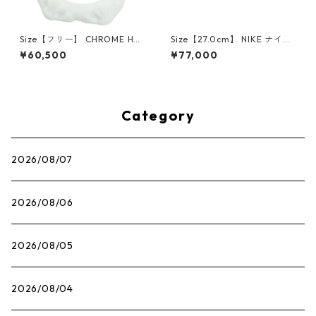
Size【フリー】 CHROME HEA
Size【27.0cm】 NIKE ナイキ
RTS クロム・ハーツ CH Cross
×Travis Scott AIR JORDAN 1
¥60,500
¥77,000
SINGLE Hoop Earring WHITE
LOW OG SP Muslin/Shy Pink
ピアス 白 【新古品・未使用
IQ7604-101 スニーカー ライ
品】 20830893
トピンク 【新古品・未使用
品】 30009628
Category
2026/08/07
2026/08/06
2026/08/05
2026/08/04