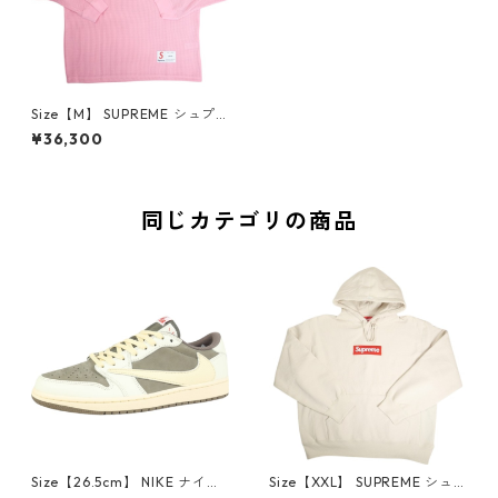
Size【M】 SUPREME シュプ
リーム ×Polartec 25SS Mesh
¥36,300
L/S Football Top Pink メッシ
ュフットボールロンT ピンク
【新古品・未使用品】 208195
03
同じカテゴリの商品
Size【26.5cm】 NIKE ナイキ
Size【XXL】 SUPREME シュ