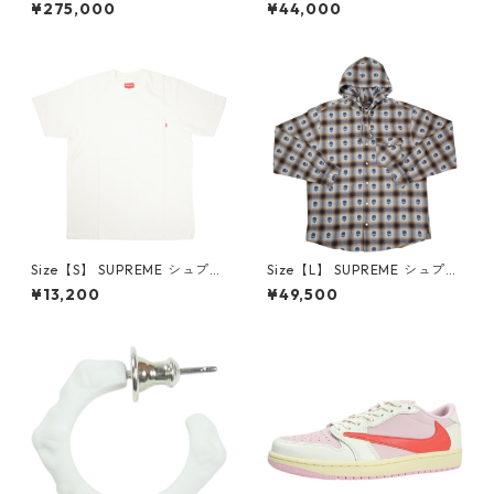
×Travis Scott AIR JORDAN 1
プリーム 24AW Box Logo Ho
¥275,000
¥44,000
LOW Reverse Mocha DM786
oded Sweatshirt Stone ボッ
6-162 スニーカー 茶 【新古
クスロゴパーカー クリーム
品・未使用品】 20780008
【新古品・未使用品】 20823
462
Size【S】 SUPREME シュプリ
Size【L】 SUPREME シュプリ
ーム S/S Pocket Tee White T
ーム ×Number (N)ine 25FW
¥13,200
¥49,500
シャツ 白 【新古品・未使用
Hooded Flannel Shirt Blue
品】 20827285
長袖シャツ 青 【新古品・未使
用品】 20832641