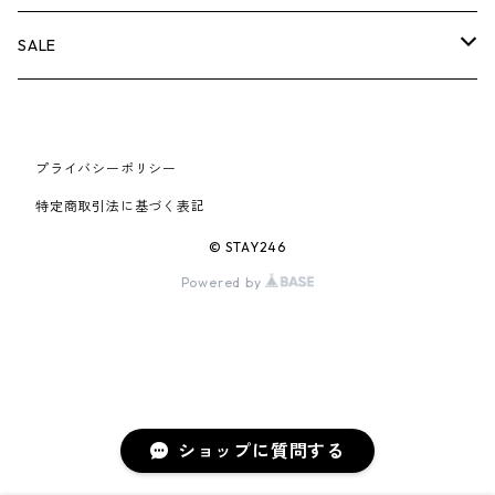
AIR JORDAN 6
×UNDERCOVER
25FW
パーカー/クルーネック
A BATHING APE
小物
小物
バッグ
キャップ・ハット
パンツ
シャツ
B
SALE
AIR JORDAN 11
×NIKE
25SS
ロンT
adidas
BBC
シューズ
バッグ
ジャケット
C
SUPREME
AIR FORCE 1
×VANS
24AW
Tシャツ
At Last ＆ Co
プライバシーポリシー
Bass Pro Shops
COOTIE PRODUCTIONS
ジャケット
小物
シューズ
パンツ
D
At Last ＆ Co
特定商取引法に基づく表記
AIR MAX
×Burberry
24SS
キャップ
ARC'TERYX
BEN DAVIS
Clarks
スウェット/パーカー
DESCENDANT
小物
キャップ
E
TENDERLOIN
© STAY246
AIR MORE UPTEMPO
Powered by
×Tiffany
23AW
ALICE HOLLYWOOD
BALENCIAGA
CHROME HEARTS
シャツ
drew house
EVANGELION:95
ジャケット
シャークアイテム
バッグ
F
CHROME HEARTS
AIR FOAMPOSITE
23SS
ASICS
Buffer
CHALLENGER
ロンT
Derby Of San Francisco
スウェット/パーカー
Fragment Design
Tシャツ
コラボレーション
シューズ
G
HUMAN MADE
BLAZER
22AW
Tシャツ
DEADLY DOLL
シャツ
Fear of God
ロンTEE
Girls Don't Cry
小物
H
WTAPS
ショップに質問する
DUNK
22SS
パンツ
Dickies