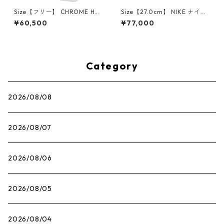
Size【フリー】 CHROME HEA
Size【27.0cm】 NIKE ナイキ
RTS クロム・ハーツ CH Cross
×Travis Scott AIR JORDAN 1
¥60,500
¥77,000
SINGLE Hoop Earring WHITE
LOW OG SP Muslin/Shy Pink
ピアス 白 【新古品・未使用
IQ7604-101 スニーカー ライ
品】 20830893
トピンク 【新古品・未使用
品】 30009628
Category
2026/08/08
2026/08/07
2026/08/06
2026/08/05
2026/08/04