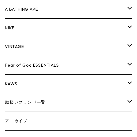
キャップ・ハット
パンツ
ジャケット
シャツ
スウェット/ニット
ロンT
Tシャツ
A BATHING APE
バッグ
キャップ・ハット
パンツ
ジャケット
シャツ
スウェット/ニット
ロンTEE
Tシャツ
NIKE
シューズ
バッグ
キャップ・ハット
パンツ
ジャケット
シャツ
スウェット/ニット
ロンTEE
シューズ
VINTAGE
AIR JORDAN 1
小物
シューズ
バッグ
キャップ・ハット
パンツ
ジャケット
シャツ
スウェット/ニット
アパレル・小物
Tシャツ
Fear of God ESSENTIALS
AIR JORDAN 3
コラボレーション
小物
シューズ
バッグ
キャップ・ハット
パンツ
ジャケット
シャツ
ロンTEE
Tシャツ
KAWS
AIR JORDAN 4
×THE NORTH FACE
シーズンアイテム
小物
シューズ
バッグ
キャップ
パンツ
ジャケット
スウェット/ニット
ロンTEE
アパレル
取扱いブランド一覧
AIR JORDAN 5
×COMME des GARCONS
26SS
BOX LOGOアイテム
小物
シューズ
バッグ
キャップ・ハット
パンツ
ジャケット
スウェット/ニット
小物
A
アーカイブ
AIR JORDAN 6
×UNDERCOVER