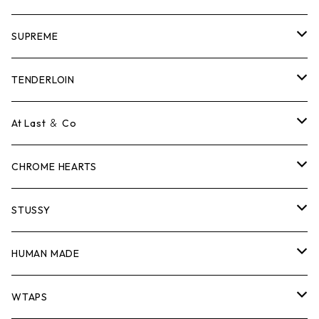
SUPREME
Tシャツ
TENDERLOIN
ロンTEE
Tシャツ
At Last ＆ Co
スウェット/ニット
ロンTEE
Tシャツ
CHROME HEARTS
シャツ
スウェット/ニット
ロンTEE
Tシャツ
STUSSY
ジャケット
シャツ
スウェット/ニット
ロンTEE
Tシャツ
HUMAN MADE
パンツ
ジャケット
シャツ
スウェット/ニット
ロンTEE
Tシャツ
WTAPS