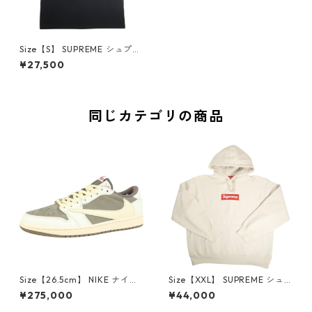
Size【S】 SUPREME シュプリ
ーム 24AW Crest Tee Black
¥27,500
Tシャツ 黒 【新古品・未使用
品】 20819455
同じカテゴリの商品
Size【26.5cm】 NIKE ナイキ
Size【XXL】 SUPREME シュ
×Travis Scott AIR JORDAN 1
プリーム 24AW Box Logo Ho
¥275,000
¥44,000
LOW Reverse Mocha DM786
oded Sweatshirt Stone ボッ
6-162 スニーカー 茶 【新古
クスロゴパーカー クリーム