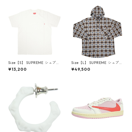
品・未使用品】 20780008
【新古品・未使用品】 20823
462
Size【S】 SUPREME シュプリ
Size【L】 SUPREME シュプリ
ーム S/S Pocket Tee White T
ーム ×Number (N)ine 25FW
¥13,200
¥49,500
シャツ 白 【新古品・未使用
Hooded Flannel Shirt Blue
品】 20827285
長袖シャツ 青 【新古品・未使
用品】 20832641