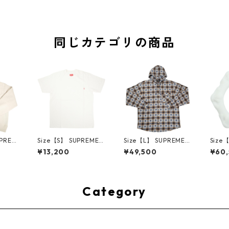
同じカテゴリの商品
UPREM
Size【S】 SUPREME
Size【L】 SUPREME
Size
24AW
シュプリーム S/S Poc
シュプリーム ×Numbe
ME H
¥13,200
¥49,500
¥60
ed Sw
ket Tee White Tシャ
r (N)ine 25FW Hoode
ハーツ 
e ボッ
ツ 白 【新古品・未使
d Flannel Shirt Blue
LE Ho
ー クリ
用品】 20827285
長袖シャツ 青 【新古
TE 
・未使用
品・未使用品】 2083
品・未
2641
0893
Category