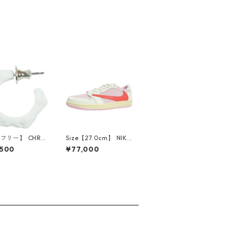
【フリー】 CHRO
Size【27.0cm】 NIKE
EARTS クロム・
ナイキ ×Travis Scott
,500
¥77,000
CH Cross SING
AIR JORDAN 1 LOW
op Earring WHI
OG SP Muslin/Shy Pi
ピアス 白 【新古
nk IQ7604-101 スニ
使用品】 2083
ーカー ライトピンク
【新古品・未使用品】
30009628