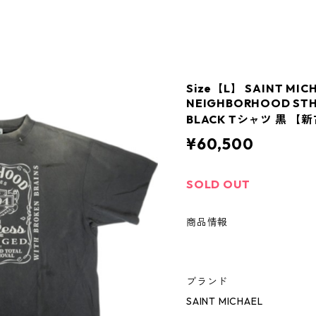
Size【L】 SAINT MI
NEIGHBORHOOD STHD 
BLACK Tシャツ 黒 【
¥60,500
SOLD OUT
商品情報
ブランド
SAINT MICHAEL