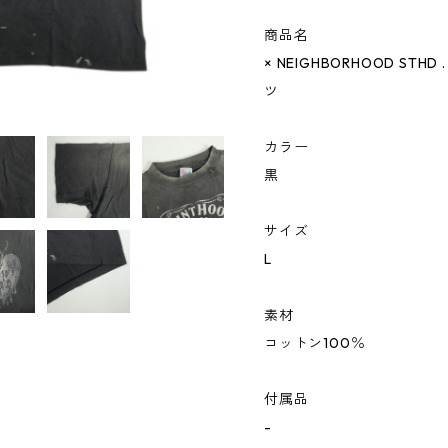
商品名
× NEIGHBORHOOD STHD .
ツ
カラー
黒
サイズ
L
素材
コットン100％
付属品
-