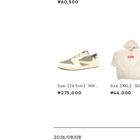
¥60,500
× NEIGHBORHOOD S
THD . SS TEE FEARLE
SS / BLACK Tシャツ
黒 【新古品・未使用
品】 20819312
Size【26.5cm】 NIKE
Size【XXL】 S
ナイキ ×Travis Scott
E シュプリーム 
¥275,000
¥44,000
AIR JORDAN 1 LOW
Box Logo Hood
Reverse Mocha DM7
eatshirt Ston
866-162 スニーカー
クスロゴパーカ
茶 【新古品・未使用
ーム 【新古品
品】 20780008
品】 20823462
2026/08/08