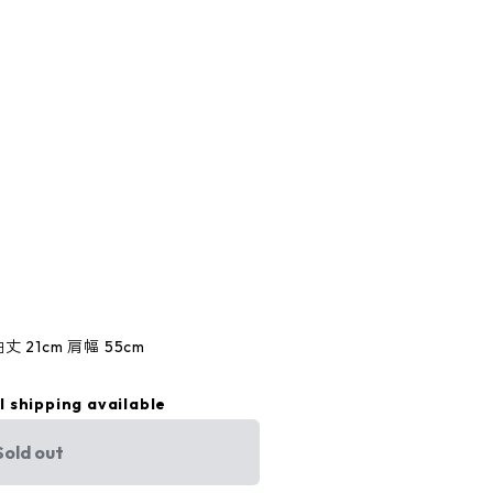
袖丈 21cm 肩幅 55cm
l shipping available
Sold out