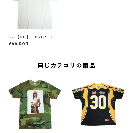
Size【XXL】 SUPREME シュ
プリーム 25SS マイアミOPEN
¥66,000
記念 Miami Box Logo Tee BO
XロゴTシャツ 白 【新古品・未
使用品】 20818936
同じカテゴリの商品