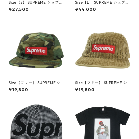
Size【S】 SUPREME シュプリ
Size【L】 SUPREME シュプリ
ーム 25FW Playboi Carti Tee
ーム 24SS Sudden Death Fo
¥27,500
¥44,000
Woodland Camo Tシャツ 緑
otball Jersey Black フットボ
【新古品・未使用品】 30014
ールトップ 黒 【中古品-非常
608
に良い】 30014604
Size【フリー】 SUPREME シ
Size【フリー】 SUPREME シ
ュプリーム 15SS Military Prin
ュプリーム 19SS Rope Cordur
¥19,800
¥19,800
ted Camo Camp Cap Woodl
oy Camp Cap Brown キャン
and Camo キャンプキャップ
プキャップ 茶 【中古品-非常
緑 【中古品-非常に良い】 30
に良い】 30014606
014605