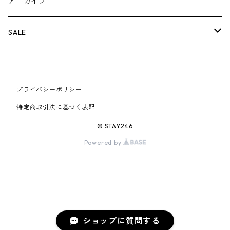
BOX LOGOアイテム
小物
シューズ
バッグ
キャップ・ハット
パンツ
ジャケット
スウェット/ニット
小物
A
アーカイブ
AIR JORDAN 6
×UNDERCOVER
25FW
パーカー/クルーネック
A BATHING APE
小物
小物
バッグ
キャップ・ハット
パンツ
シャツ
B
SALE
AIR JORDAN 11
×NIKE
25SS
ロンT
adidas
BBC
シューズ
バッグ
ジャケット
C
SUPREME
AIR FORCE 1
×VANS
24AW
Tシャツ
At Last ＆ Co
プライバシーポリシー
Bass Pro Shops
COOTIE PRODUCTIONS
ジャケット
小物
シューズ
パンツ
D
At Last ＆ Co
特定商取引法に基づく表記
AIR MAX
×Burberry
24SS
キャップ
ARC'TERYX
BEN DAVIS
Clarks
スウェット/パーカー
DESCENDANT
小物
キャップ
E
TENDERLOIN
© STAY246
AIR MORE UPTEMPO
Powered by
×Tiffany
23AW
ALICE HOLLYWOOD
BALENCIAGA
CHROME HEARTS
シャツ
drew house
EVANGELION:95
ジャケット
シャークアイテム
バッグ
F
CHROME HEARTS
AIR FOAMPOSITE
23SS
ASICS
Buffer
CHALLENGER
ロンT
Derby Of San Francisco
スウェット/パーカー
Fragment Design
Tシャツ
コラボレーション
シューズ
G
HUMAN MADE
BLAZER
22AW
Tシャツ
DEADLY DOLL
シャツ
Fear of God
ロンTEE
Girls Don't Cry
小物
H
WTAPS
ショップに質問する
DUNK