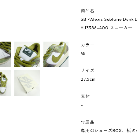
商品名
SB ×Alexis Sablone Dunk 
HJ3386-400 スニーカー
カラー
緑
サイズ
27.5cm
素材
-
付属品
専用のシューズBOX、紙