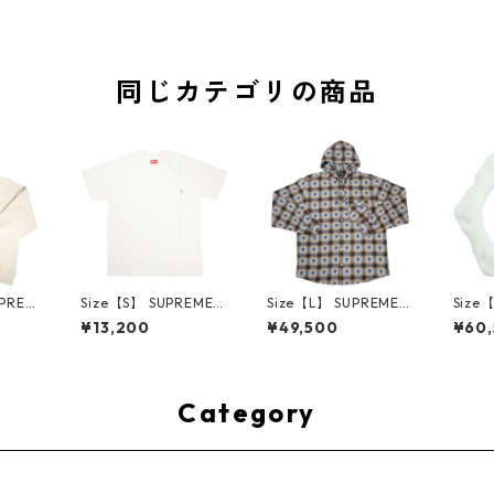
同じカテゴリの商品
UPREM
Size【S】 SUPREME
Size【L】 SUPREME
Size
24AW
シュプリーム S/S Poc
シュプリーム ×Numbe
ME H
¥13,200
¥49,500
¥60
ed Sw
ket Tee White Tシャ
r (N)ine 25FW Hoode
ハーツ 
e ボッ
ツ 白 【新古品・未使
d Flannel Shirt Blue
LE Ho
ー クリ
用品】 20827285
長袖シャツ 青 【新古
TE 
・未使用
品・未使用品】 2083
品・未
2641
0893
Category