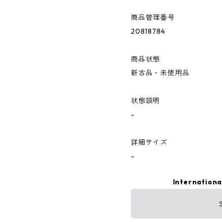
商品管理番号
20818784
商品状態
新古品・未使用品
状態説明
-
詳細サイズ
-
Internationa