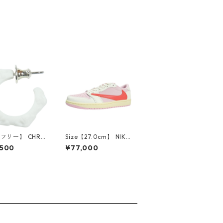
【フリー】 CHRO
Size【27.0cm】 NIKE
EARTS クロム・
ナイキ ×Travis Scott
,500
¥77,000
CH Cross SING
AIR JORDAN 1 LOW
op Earring WHI
OG SP Muslin/Shy Pi
ピアス 白 【新古
nk IQ7604-101 スニ
使用品】 2083
ーカー ライトピンク
【新古品・未使用品】
30009628