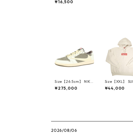
¥16,500
lone Dunk Low Pro
"White and Pacific M
oss" HJ3386-400 ス
ニーカー 緑 【新古
品・未使用品】 20818
784
Size【26.5cm】 NIKE
Size【XXL】 S
ナイキ ×Travis Scott
E シュプリーム 
¥275,000
¥44,000
AIR JORDAN 1 LOW
Box Logo Hood
Reverse Mocha DM7
eatshirt Ston
866-162 スニーカー
クスロゴパーカ
茶 【新古品・未使用
ーム 【新古品
品】 20780008
品】 20823462
2026/08/06