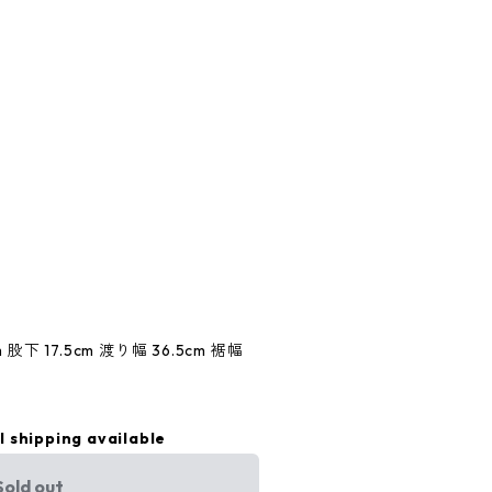
 股下 17.5cm 渡り幅 36.5cm 裾幅
l shipping available
Sold out