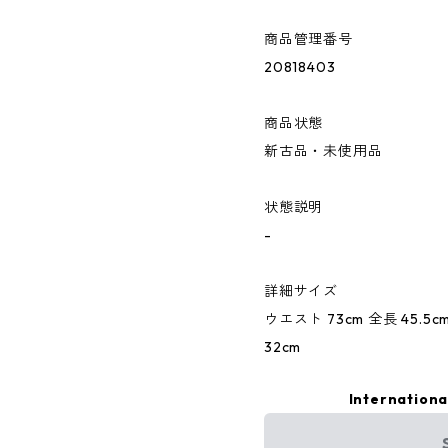
商品管理番号
20818403
商品状態
新古品・未使用品
状態説明
-
詳細サイズ
ウエスト 73cm 全長 45.5cm
32cm
Internationa