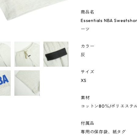
商品名
Essentials NBA Sweats
ーツ
カラー
灰
サイズ
XS
素材
コットン80％/ポリエステル
付属品
専用の保存袋、紙タグ