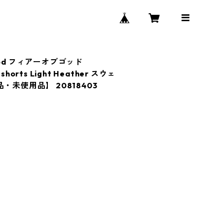
f God フィアーオブゴッド
tshorts Light Heather スウェ
・未使用品】 20818403