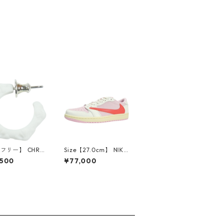
【フリー】 CHRO
Size【27.0cm】 NIKE
EARTS クロム・
ナイキ ×Travis Scott
,500
¥77,000
CH Cross SING
AIR JORDAN 1 LOW
op Earring WHI
OG SP Muslin/Shy Pi
ピアス 白 【新古
nk IQ7604-101 スニ
使用品】 2083
ーカー ライトピンク
【新古品・未使用品】
30009628