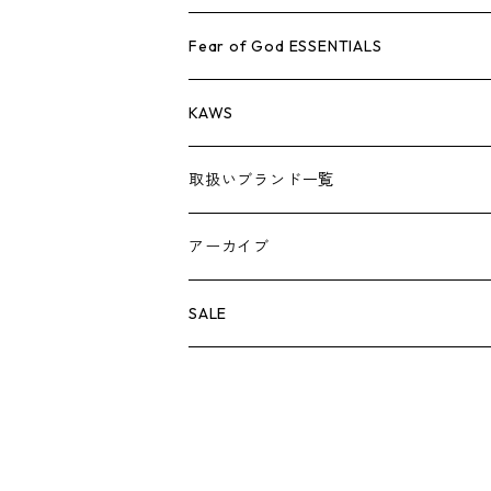
AIR JORDAN 1
小物
シューズ
バッグ
キャップ・ハット
パンツ
ジャケット
シャツ
スウェット/ニット
アパレル・小物
Tシャツ
Fear of God ESSENTIALS
AIR JORDAN 3
コラボレーション
小物
シューズ
バッグ
キャップ・ハット
パンツ
ジャケット
シャツ
ロンTEE
Tシャツ
KAWS
AIR JORDAN 4
×THE NORTH FACE
シーズンアイテム
小物
シューズ
バッグ
キャップ
パンツ
ジャケット
スウェット/ニット
ロンTEE
アパレル
取扱いブランド一覧
AIR JORDAN 5
×COMME des GARCONS
26SS
BOX LOGOアイテム
小物
シューズ
バッグ
キャップ・ハット
パンツ
ジャケット
スウェット/ニット
小物
A
アーカイブ
AIR JORDAN 6
×UNDERCOVER
25FW
パーカー/クルーネック
A BATHING APE
小物
小物
バッグ
キャップ・ハット
パンツ
シャツ
B
SALE
AIR JORDAN 11
×NIKE
25SS
ロンT
adidas
BBC
シューズ
バッグ
ジャケット
C
SUPREME
AIR FORCE 1
×VANS
24AW
Tシャツ
At Last ＆ Co
Bass Pro Shops
COOTIE PRODUCTIONS
ジャケット
小物
シューズ
パンツ
D
At Last ＆ Co
AIR MAX
×Burberry