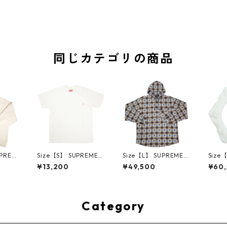
同じカテゴリの商品
UPREM
Size【S】 SUPREME
Size【L】 SUPREME
Size
24AW
シュプリーム S/S Poc
シュプリーム ×Numbe
ME H
¥13,200
¥49,500
¥60
ed Sw
ket Tee White Tシャ
r (N)ine 25FW Hoode
ハーツ 
e ボッ
ツ 白 【新古品・未使
d Flannel Shirt Blue
LE Ho
ー クリ
用品】 20827285
長袖シャツ 青 【新古
TE 
・未使用
品・未使用品】 2083
品・未
2641
0893
Category