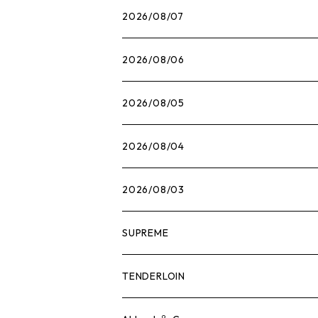
2026/08/07
2026/08/06
2026/08/05
2026/08/04
2026/08/03
SUPREME
Tシャツ
TENDERLOIN