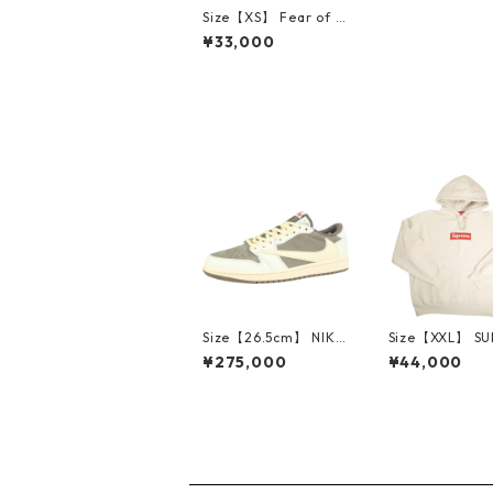
Size【XS】 Fear of G
od フィアーオブゴッ
¥33,000
ド Essentials NBA Sw
eatshorts Light Hea
ther スウェットショ
ーツ 灰 【新古品・未
使用品】 20818403
Size【26.5cm】 NIKE
Size【XXL】 S
ナイキ ×Travis Scott
E シュプリーム 
¥275,000
¥44,000
AIR JORDAN 1 LOW
Box Logo Hood
Reverse Mocha DM7
eatshirt Ston
866-162 スニーカー
クスロゴパーカ
茶 【新古品・未使用
ーム 【新古品
品】 20780008
品】 20823462