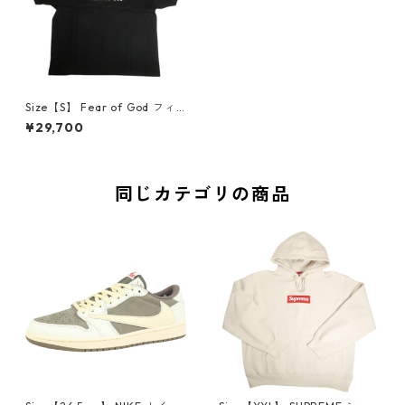
Size【S】 Fear of God フィ
アーオブゴッド ESSENTIALS J
¥29,700
ersey Crewneck T-shirt BLA
CK/WHITE Tシャツ 黒 【新古
品・未使用品】 20818503
同じカテゴリの商品