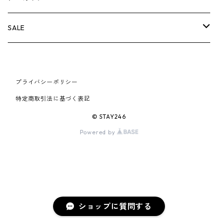
AIR JORDAN 6
×UNDERCOVER
25FW
パーカー/クルーネック
A BATHING APE
小物
小物
バッグ
キャップ・ハット
パンツ
シャツ
B
SALE
AIR JORDAN 11
×NIKE
25SS
ロンT
adidas
BBC
シューズ
バッグ
ジャケット
C
SUPREME
AIR FORCE 1
×VANS
24AW
Tシャツ
At Last ＆ Co
プライバシーポリシー
Bass Pro Shops
COOTIE PRODUCTIONS
ジャケット
小物
シューズ
パンツ
D
At Last ＆ Co
特定商取引法に基づく表記
AIR MAX
×Burberry
24SS
キャップ
ARC'TERYX
BEN DAVIS
Clarks
スウェット/パーカー
DESCENDANT
小物
キャップ
E
TENDERLOIN
© STAY246
AIR MORE UPTEMPO
Powered by
×Tiffany
23AW
ALICE HOLLYWOOD
BALENCIAGA
CHROME HEARTS
シャツ
drew house
EVANGELION:95
ジャケット
シャークアイテム
バッグ
F
CHROME HEARTS
AIR FOAMPOSITE
23SS
ASICS
Buffer
CHALLENGER
ロンT
Derby Of San Francisco
スウェット/パーカー
Fragment Design
Tシャツ
コラボレーション
シューズ
G
HUMAN MADE
BLAZER
22AW
Tシャツ
DEADLY DOLL
シャツ
Fear of God
ロンTEE
Girls Don't Cry
小物
H
WTAPS
ショップに質問する
DUNK
22SS