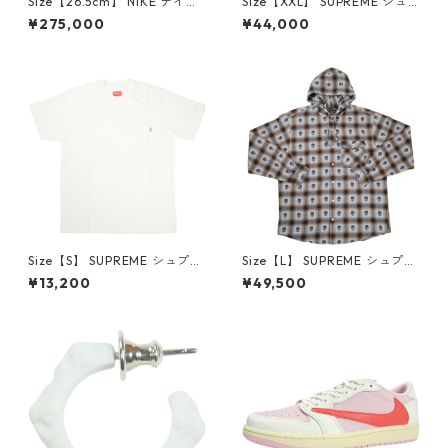
Size【26.5cm】 NIKE ナイキ
Size【XXL】 SUPREME シュ
×Travis Scott AIR JORDAN 1
プリーム 24AW Box Logo Ho
¥275,000
¥44,000
LOW Reverse Mocha DM786
oded Sweatshirt Stone ボッ
6-162 スニーカー 茶 【新古
クスロゴパーカー クリーム
品・未使用品】 20780008
【新古品・未使用品】 20823
462
Size【S】 SUPREME シュプリ
Size【L】 SUPREME シュプリ
ーム S/S Pocket Tee White T
ーム ×Number (N)ine 25FW
¥13,200
¥49,500
シャツ 白 【新古品・未使用
Hooded Flannel Shirt Blue
品】 20827285
長袖シャツ 青 【新古品・未使
用品】 20832641