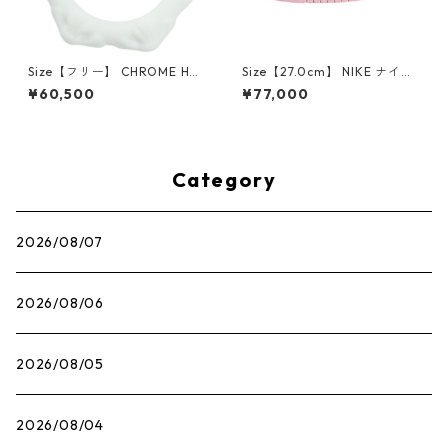
Size【フリー】 CHROME HEA
Size【27.0cm】 NIKE ナイキ
RTS クロム・ハーツ CH Cross
×Travis Scott AIR JORDAN 1
¥60,500
¥77,000
SINGLE Hoop Earring WHITE
LOW OG SP Muslin/Shy Pink
ピアス 白 【新古品・未使用
IQ7604-101 スニーカー ライ
品】 20830893
トピンク 【新古品・未使用
品】 30009628
Category
2026/08/07
2026/08/06
2026/08/05
2026/08/04