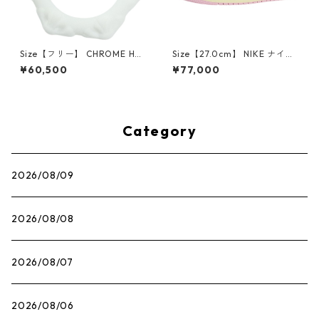
Size【フリー】 CHROME HEA
Size【27.0cm】 NIKE ナイキ
RTS クロム・ハーツ CH Cross
×Travis Scott AIR JORDAN 1
¥60,500
¥77,000
SINGLE Hoop Earring WHITE
LOW OG SP Muslin/Shy Pink
ピアス 白 【新古品・未使用
IQ7604-101 スニーカー ライ
品】 20830893
トピンク 【新古品・未使用
品】 30009628
Category
2026/08/09
2026/08/08
2026/08/07
2026/08/06