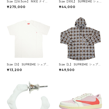
Size【26.5cm】 NIKE ナイキ
Size【XXL】 SUPREME シュ
×Travis Scott AIR JORDAN 1
プリーム 24AW Box Logo Ho
¥275,000
¥44,000
LOW Reverse Mocha DM786
oded Sweatshirt Stone ボッ
6-162 スニーカー 茶 【新古
クスロゴパーカー クリーム
品・未使用品】 20780008
【新古品・未使用品】 20823
462
Size【S】 SUPREME シュプリ
Size【L】 SUPREME シュプリ
ーム S/S Pocket Tee White T
ーム ×Number (N)ine 25FW
¥13,200
¥49,500
シャツ 白 【新古品・未使用
Hooded Flannel Shirt Blue
品】 20827285
長袖シャツ 青 【新古品・未使
用品】 20832641