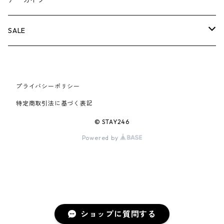
アーカイブ
AIR JORDAN 6
×UNDERCOVER
25FW
パーカー/クルーネック
A BATHING APE
小物
小物
バッグ
キャップ・ハット
パンツ
シャツ
B
SALE
AIR JORDAN 11
×NIKE
25SS
ロンT
adidas
BBC
シューズ
バッグ
ジャケット
C
SUPREME
AIR FORCE 1
×VANS
24AW
Tシャツ
At Last ＆ Co
プライバシーポリシー
Bass Pro Shops
COOTIE PRODUCTIONS
ジャケット
小物
シューズ
パンツ
D
At Last ＆ Co
特定商取引法に基づく表記
AIR MAX
×Burberry
24SS
キャップ
ARC'TERYX
BEN DAVIS
Clarks
スウェット/パーカー
DESCENDANT
小物
キャップ
E
TENDERLOIN
© STAY246
AIR MORE UPTEMPO
Powered by
×Tiffany
23AW
ALICE HOLLYWOOD
BALENCIAGA
CHROME HEARTS
シャツ
drew house
EVANGELION:95
ジャケット
シャークアイテム
バッグ
F
CHROME HEARTS
AIR FOAMPOSITE
23SS
ASICS
Buffer
CHALLENGER
ロンT
Derby Of San Francisco
スウェット/パーカー
Fragment Design
Tシャツ
コラボレーション
シューズ
G
HUMAN MADE
BLAZER
22AW
Tシャツ
DEADLY DOLL
シャツ
Fear of God
ロンTEE
Girls Don't Cry
小物
H
WTAPS
ショップに質問する
DUNK