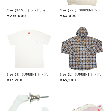
Size【26.5cm】 NIKE ナイキ
Size【XXL】 SUPREME シュ
×Travis Scott AIR JORDAN 1
プリーム 24AW Box Logo Ho
¥275,000
¥44,000
LOW Reverse Mocha DM786
oded Sweatshirt Stone ボッ
6-162 スニーカー 茶 【新古
クスロゴパーカー クリーム
品・未使用品】 20780008
【新古品・未使用品】 20823
462
Size【S】 SUPREME シュプリ
Size【L】 SUPREME シュプリ
ーム S/S Pocket Tee White T
ーム ×Number (N)ine 25FW
¥13,200
¥49,500
シャツ 白 【新古品・未使用
Hooded Flannel Shirt Blue
品】 20827285
長袖シャツ 青 【新古品・未使
用品】 20832641