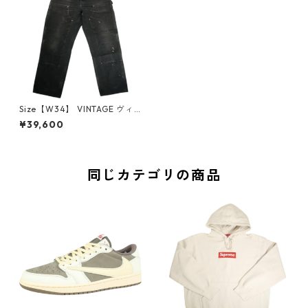
Size【W34】 VINTAGE ヴィ
ンテージ Carhartt Double K
¥39,600
nee Painter Pants Faded Bl
ack ダブルニーペインターパ
ンツ 黒 【中古品-良い】 2081
7522
同じカテゴリの商品