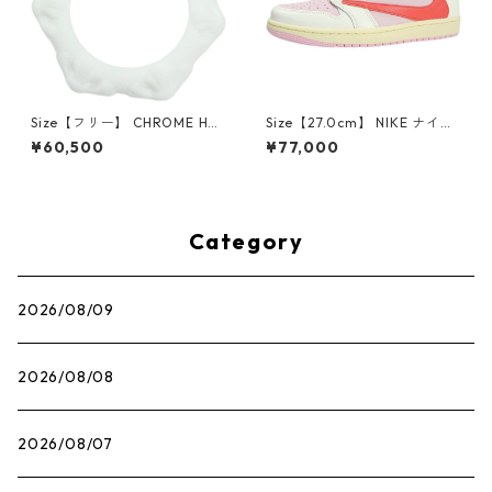
Size【フリー】 CHROME HEA
Size【27.0cm】 NIKE ナイキ
RTS クロム・ハーツ CH Cross
×Travis Scott AIR JORDAN 1
¥60,500
¥77,000
SINGLE Hoop Earring WHITE
LOW OG SP Muslin/Shy Pink
ピアス 白 【新古品・未使用
IQ7604-101 スニーカー ライ
品】 20830893
トピンク 【新古品・未使用
品】 30009628
Category
2026/08/09
2026/08/08
2026/08/07