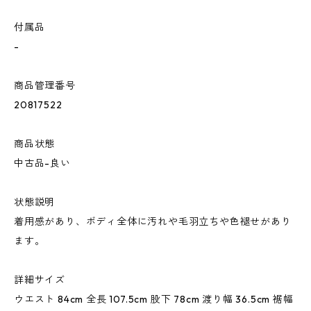
付属品
-
商品管理番号
20817522
商品状態
中古品-良い
状態説明
着用感があり、ボディ全体に汚れや毛羽立ちや色褪せがあり
ます。
詳細サイズ
ウエスト 84cm 全長 107.5cm 股下 78cm 渡り幅 36.5cm 裾幅