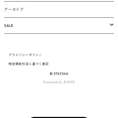
AIR JORDAN 5
×COMME des GARCONS
26SS
BOX LOGOアイテム
小物
シューズ
バッグ
キャップ・ハット
パンツ
ジャケット
スウェット/ニット
小物
A
アーカイブ
AIR JORDAN 6
×UNDERCOVER
25FW
パーカー/クルーネック
A BATHING APE
小物
小物
バッグ
キャップ・ハット
パンツ
シャツ
B
SALE
AIR JORDAN 11
×NIKE
25SS
ロンT
adidas
BBC
シューズ
バッグ
ジャケット
C
SUPREME
AIR FORCE 1
×VANS
24AW
Tシャツ
At Last ＆ Co
プライバシーポリシー
Bass Pro Shops
COOTIE PRODUCTIONS
ジャケット
小物
シューズ
パンツ
D
At Last ＆ Co
特定商取引法に基づく表記
AIR MAX
×Burberry
24SS
キャップ
ARC'TERYX
BEN DAVIS
Clarks
スウェット/パーカー
DESCENDANT
小物
キャップ
E
TENDERLOIN
© STAY246
AIR MORE UPTEMPO
Powered by
×Tiffany
23AW
ALICE HOLLYWOOD
BALENCIAGA
CHROME HEARTS
シャツ
drew house
EVANGELION:95
ジャケット
シャークアイテム
バッグ
F
CHROME HEARTS
AIR FOAMPOSITE
23SS
ASICS
Buffer
CHALLENGER
ロンT
Derby Of San Francisco
スウェット/パーカー
Fragment Design
Tシャツ
コラボレーション
シューズ
G
HUMAN MADE
BLAZER
22AW
Tシャツ
DEADLY DOLL