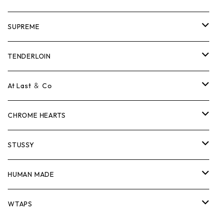
SUPREME
Tシャツ
TENDERLOIN
ロンTEE
Tシャツ
At Last ＆ Co
スウェット/ニット
ロンTEE
Tシャツ
CHROME HEARTS
シャツ
スウェット/ニット
ロンTEE
Tシャツ
STUSSY
ジャケット
シャツ
スウェット/ニット
ロンTEE
Tシャツ
HUMAN MADE
パンツ
ジャケット
シャツ
スウェット/ニット
ロンTEE
Tシャツ
WTAPS