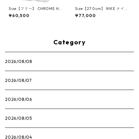
Size【フリー】 CHROME HEA
Size【27.0cm】 NIKE ナイキ
RTS クロム・ハーツ CH Cross
×Travis Scott AIR JORDAN 1
¥60,500
¥77,000
SINGLE Hoop Earring WHITE
LOW OG SP Muslin/Shy Pink
ピアス 白 【新古品・未使用
IQ7604-101 スニーカー ライ
品】 20830893
トピンク 【新古品・未使用
品】 30009628
Category
2026/08/08
2026/08/07
2026/08/06
2026/08/05
2026/08/04