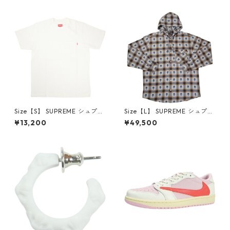
6-162 スニーカー 茶 【新古
クスロゴパーカー クリーム
品・未使用品】 20780008
【新古品・未使用品】 20823
462
Size【S】 SUPREME シュプリ
Size【L】 SUPREME シュプリ
ーム S/S Pocket Tee White T
ーム ×Number (N)ine 25FW
¥13,200
¥49,500
シャツ 白 【新古品・未使用
Hooded Flannel Shirt Blue
品】 20827285
長袖シャツ 青 【新古品・未使
用品】 20832641