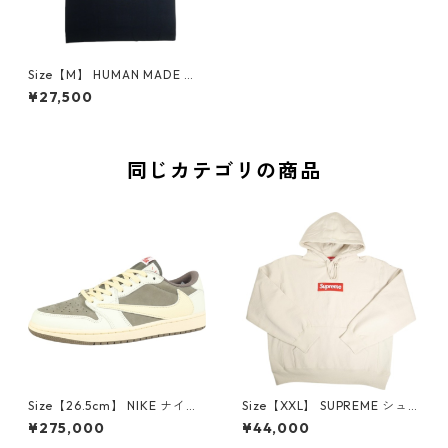
Size【M】 HUMAN MADE ヒ
ューマンメイド 25SS GRAPHI
¥27,500
C T-SHIRT HM29TE024 NAV
Y Tシャツ 紺 【新古品・未使
用品】 20816256
同じカテゴリの商品
Size【26.5cm】 NIKE ナイキ
Size【XXL】 SUPREME シュ
×Travis Scott AIR JORDAN 1
プリーム 24AW Box Logo Ho
¥275,000
¥44,000
LOW Reverse Mocha DM786
oded Sweatshirt Stone ボッ