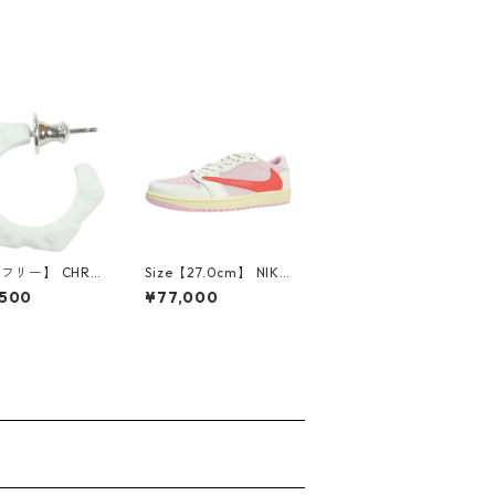
【フリー】 CHRO
Size【27.0cm】 NIKE
EARTS クロム・
ナイキ ×Travis Scott
,500
¥77,000
CH Cross SING
AIR JORDAN 1 LOW
op Earring WHI
OG SP Muslin/Shy Pi
ピアス 白 【新古
nk IQ7604-101 スニ
使用品】 2083
ーカー ライトピンク
【新古品・未使用品】
30009628