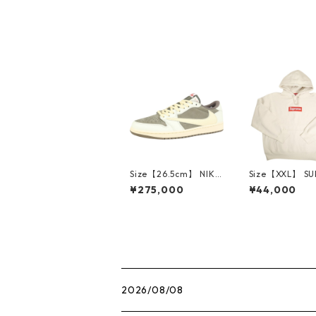
トートバッグ 黒 【新
古品・未使用品】 208
16073
Size【26.5cm】 NIKE
Size【XXL】 S
ナイキ ×Travis Scott
E シュプリーム 
¥275,000
¥44,000
AIR JORDAN 1 LOW
Box Logo Hood
Reverse Mocha DM7
eatshirt Ston
866-162 スニーカー
クスロゴパーカ
茶 【新古品・未使用
ーム 【新古品
品】 20780008
品】 20823462
2026/08/08