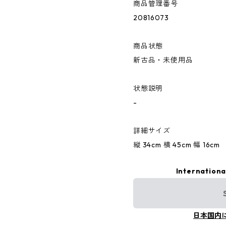
商品管理番号
20816073
商品状態
新古品・未使用品
状態説明
-
詳細サイズ
縦 34cm 横 45cm 幅 16cm
Internationa
日本国内