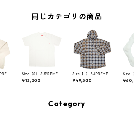
同じカテゴリの商品
UPREM
Size【S】 SUPREME
Size【L】 SUPREME
Size
24AW
シュプリーム S/S Poc
シュプリーム ×Numbe
ME H
¥13,200
¥49,500
¥60
ed Sw
ket Tee White Tシャ
r (N)ine 25FW Hoode
ハーツ 
e ボッ
ツ 白 【新古品・未使
d Flannel Shirt Blue
LE Ho
ー クリ
用品】 20827285
長袖シャツ 青 【新古
TE 
・未使用
品・未使用品】 2083
品・未
2641
0893
Category