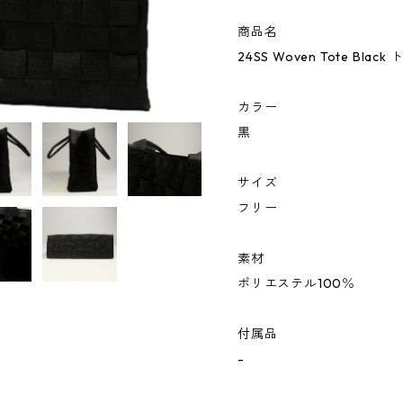
商品名
24SS Woven Tote Bla
カラー
黒
サイズ
フリー
素材
ポリエステル100％
付属品
-