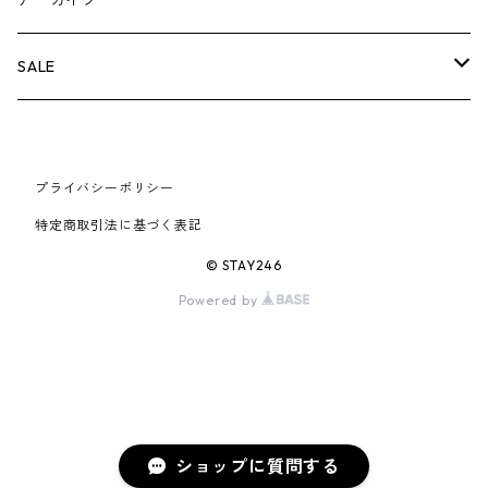
アーカイブ
AIR JORDAN 6
×UNDERCOVER
25FW
パーカー/クルーネック
A BATHING APE
小物
小物
バッグ
キャップ・ハット
パンツ
シャツ
B
SALE
AIR JORDAN 11
×NIKE
25SS
ロンT
adidas
BBC
シューズ
バッグ
ジャケット
C
SUPREME
AIR FORCE 1
×VANS
24AW
Tシャツ
At Last ＆ Co
プライバシーポリシー
Bass Pro Shops
COOTIE PRODUCTIONS
ジャケット
小物
シューズ
パンツ
D
At Last ＆ Co
特定商取引法に基づく表記
AIR MAX
×Burberry
24SS
キャップ
ARC'TERYX
BEN DAVIS
Clarks
スウェット/パーカー
DESCENDANT
小物
キャップ
E
TENDERLOIN
© STAY246
AIR MORE UPTEMPO
Powered by
×Tiffany
23AW
ALICE HOLLYWOOD
BALENCIAGA
CHROME HEARTS
シャツ
drew house
EVANGELION:95
ジャケット
シャークアイテム
バッグ
F
CHROME HEARTS
AIR FOAMPOSITE
23SS
ASICS
Buffer
CHALLENGER
ロンT
Derby Of San Francisco
スウェット/パーカー
Fragment Design
Tシャツ
コラボレーション
シューズ
G
HUMAN MADE
BLAZER
22AW
Tシャツ
DEADLY DOLL
シャツ
Fear of God
ロンTEE
Girls Don't Cry
小物
H
WTAPS
ショップに質問する
DUNK