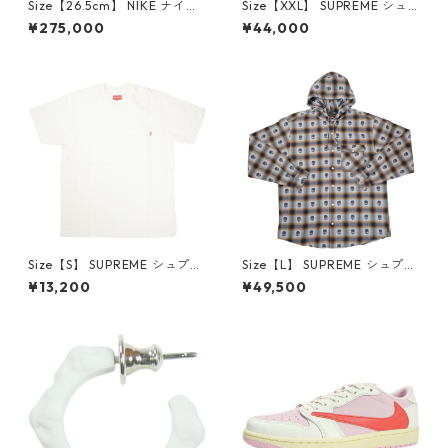
Size【26.5cm】 NIKE ナイキ
Size【XXL】 SUPREME シュ
×Travis Scott AIR JORDAN 1
プリーム 24AW Box Logo Ho
¥275,000
¥44,000
LOW Reverse Mocha DM786
oded Sweatshirt Stone ボッ
6-162 スニーカー 茶 【新古
クスロゴパーカー クリーム
品・未使用品】 20780008
【新古品・未使用品】 20823
462
Size【S】 SUPREME シュプリ
Size【L】 SUPREME シュプリ
ーム S/S Pocket Tee White T
ーム ×Number (N)ine 25FW
¥13,200
¥49,500
シャツ 白 【新古品・未使用
Hooded Flannel Shirt Blue
品】 20827285
長袖シャツ 青 【新古品・未使
用品】 20832641