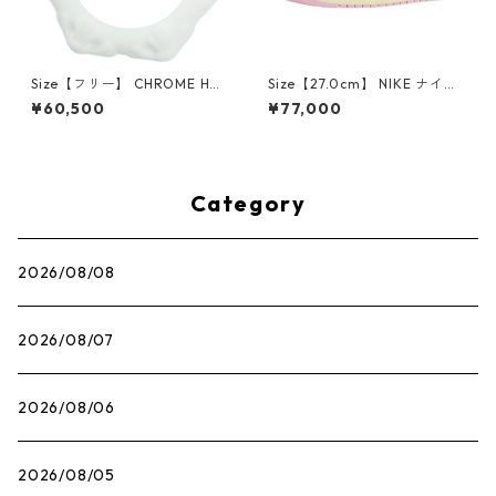
Size【フリー】 CHROME HEA
Size【27.0cm】 NIKE ナイキ
RTS クロム・ハーツ CH Cross
×Travis Scott AIR JORDAN 1
¥60,500
¥77,000
SINGLE Hoop Earring WHITE
LOW OG SP Muslin/Shy Pink
ピアス 白 【新古品・未使用
IQ7604-101 スニーカー ライ
品】 20830893
トピンク 【新古品・未使用
品】 30009628
Category
2026/08/08
2026/08/07
2026/08/06
2026/08/05