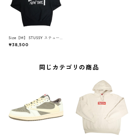
Size【M】 STUSSY ステュー
シー 25SS STOCK NEW YORK
¥38,500
CREW BLACK ニューヨーク限
定クルーネックスウェット 黒
【新古品・未使用品】 208155
92
同じカテゴリの商品